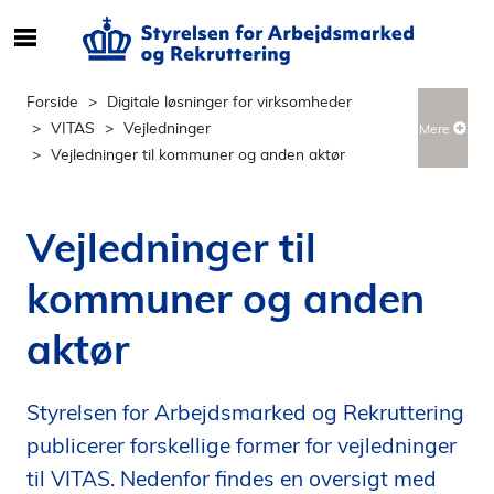
S
ø
g
Forside
Digitale løsninger for virksomheder
e
VITAS
Vejledninger
Mere
f
Vejledninger til kommuner og anden aktør
t
e
r
Vejledninger til
i
n
kommuner og anden
d
h
aktør
o
l
d
Styrelsen for Arbejdsmarked og Rekruttering
p
publicerer forskellige former for vejledninger
å
til VITAS. Nedenfor findes en oversigt med
s