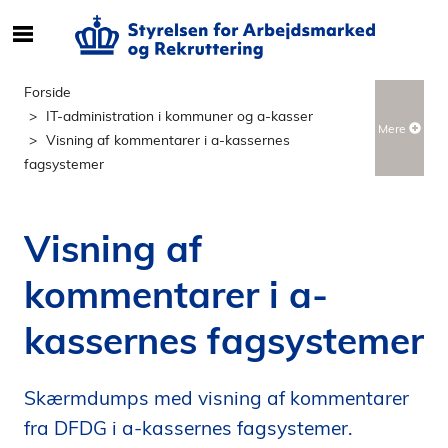
S
ø
g
Forside
e
IT-administration i kommuner og a-kasser
Mere
f
Visning af kommentarer i a-kassernes
t
fagsystemer
e
r
i
Visning af
n
d
kommentarer i a-
h
o
kassernes fagsystemer
l
d
p
Skærmdumps med visning af kommentarer
å
fra DFDG i a-kassernes fagsystemer.
s