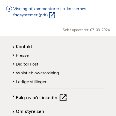
i
Visning af kommentarer i a-kassernes
d
fagsystemer (pdf)
e
n
Sidst opdateret: 07-03-2024
Kontakt
Presse
Digital Post
Whistleblowerordning
Ledige stillinger
Følg os på LinkedIn
Om styrelsen