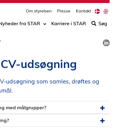
print
side
D
E
Om styrelsen
Presse
Kontakt
Søg
a
n
n
g
efter
Nyheder fra STAR
Karriere i STAR
Søg
i
l
indho
s
i
på
h
s
Del på LinkedIn
r
h
siden
 CV-udsøgning
V-udsøgning som samles, drøftes og
smål.
ng med målgrupper?
ing?