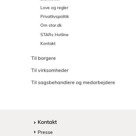
Ledige stillinger
Midtjylland
Love og regler
Lokationer
Syddanmark
Privatlivspolitik
Sjælland
Om star.dk
De regionale positivlister
Cookies
STARs Hotline
Tilgængelighed
Kontakt
Informationspligt
Presse
Til borgere
Styrelsens forskellige hjemmesider
Spørgsmål til lovgivningen
Leverancer af pdf-filer og videoer til
Til virksomheder
Elektronisk sagsudveksling med a-kasserne
styrelsen
Digital Post
Til sagsbehandlere og medarbejdere
Whistleblowerordning
Statistik om whistleblowerordning
Kontakt
Presse