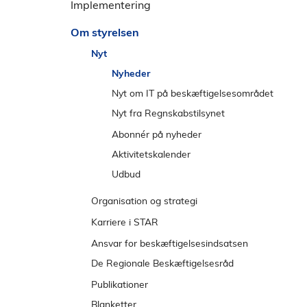
e
Implementering
l
n
d
Om styrelsen
s
t
Nyt
r
Nyheder
e
Nyt om IT på beskæftigelsesområdet
m
Nyt fra Regnskabstilsynet
e
2026
n
Abonnér på nyheder
u
2025
Aktivitetskalender
2024
Udbud
Tidligere år
Organisation og strategi
Strategi
Karriere i STAR
Direktion
Udvikling
Ansvar for beskæftigelsesindsatsen
Chefer
Arbejdsglæde
De Regionale Beskæftigelsesråd
Organisation
Mød vores medarbejdere
Hovedstaden
Publikationer
Kontorer
Studentermedhjælpere
Nordjylland
Blanketter