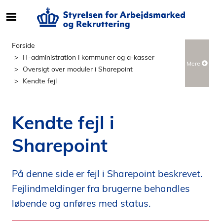
S
ø
g
Forside
e
IT-administration i kommuner og a-kasser
Mere
f
Oversigt over moduler i Sharepoint
t
Kendte fejl
e
r
i
Kendte fejl i
n
d
Sharepoint
h
o
l
På denne side er fejl i Sharepoint beskrevet.
d
Fejlindmeldinger fra brugerne behandles
p
løbende og anføres med status.
å
s