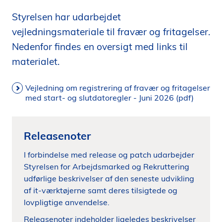
i
Styrelsen har udarbejdet
d
vejledningsmateriale til fravær og fritagelser.
e
n
Nedenfor findes en oversigt med links til
materialet.
Vejledning om registrering af fravær og fritagelser
med start- og slutdatoregler - Juni 2026 (pdf)
Releasenoter
I forbindelse med release og patch udarbejder
Styrelsen for Arbejdsmarked og Rekruttering
udførlige beskrivelser af den seneste udvikling
af it-værktøjerne samt deres tilsigtede og
lovpligtige anvendelse.
Releasenoter indeholder ligeledes beskrivelser