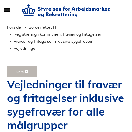
S
ø
g
Forside
Borgerrettet IT
e
Registrering i kommunen, fravær og fritagelser
f
Fravær og fritagelser inklusive sygefravær
t
Vejledninger
e
r
i
Mere
n
Vejledninger til fravær
d
h
og fritagelser inklusive
o
l
sygefravær for alle
d
p
målgrupper
å
s