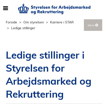
S
ø
g
Forside
Om styrelsen
Karriere i STAR
Mere
e
Ledige stillinger
f
t
e
r
Ledige stillinger i
i
n
Styrelsen for
d
h
Arbejdsmarked og
o
l
d
Rekruttering
p
å
s