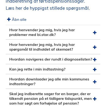
indberetning af førtidspensionssager.
i
Læs her de hyppigst stillede spørgsmål.
d
e
Åbn alle
n
Hvor henvender jeg mig, hvis jeg har
problemer med bi.star.dk?
Hvor henvender jeg mig, hvis jeg har
spørgsmål til indholdet af skemaet?
Hvordan navigeres der rundt i diagnoselisten?
Kan jeg rette i min indtastning?
Hvordan downloader jeg alle min kommunes
indtastninger?
Skal jeg indberette sager for en borger, der er
tilkendt pension på et tidligere tidspunkt, men
som har søgt om forhøjelse af pension?