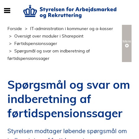
S
ø
g
Forside
IT-administration i kommuner og a-kasser
e
Oversigt over moduler i Sharepoint
f
Mere
Førtidspensionssager
t
Spørgsmål og svar om indberetning af
e
førtidspensionssager
r
i
n
Spørgsmål og svar om
d
h
indberetning af
o
l
førtidspensionssager
d
p
å
Styrelsen modtager løbende spørgsmål om
s