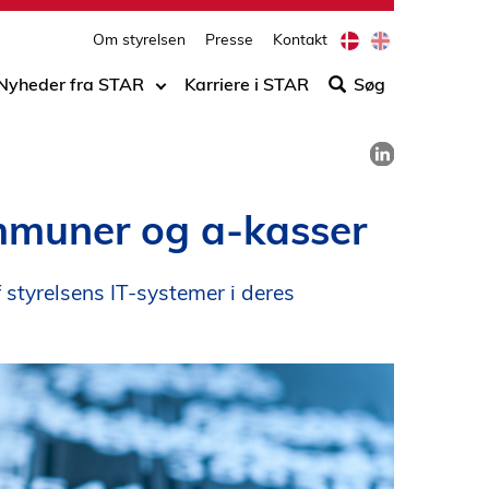
print
side
D
E
Om styrelsen
Presse
Kontakt
Søg
a
n
n
g
efter
Nyheder fra STAR
Karriere i STAR
Søg
i
l
indho
s
i
på
h
s
Del på LinkedIn
h
siden
ommuner og a-kasser
tyrelsens IT-systemer i deres