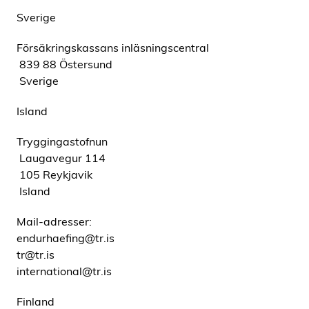
Sverige
Försäkringskassans inläsningscentral
839 88 Östersund
Sverige
Island
Tryggingastofnun
Laugavegur 114
105 Reykjavik
Island
Mail-adresser:
endurhaefing@tr.is
tr@tr.is
international@tr.is
Finland