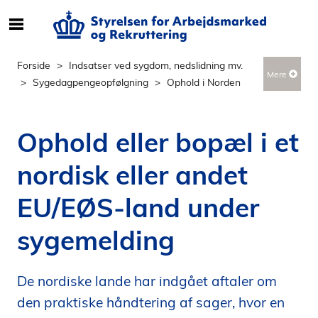
S
ø
g
Forside
Indsatser ved sygdom, nedslidning mv.
Mere
e
Sygedagpengeopfølgning
Ophold i Norden
f
t
e
Ophold eller bopæl i et
r
i
nordisk eller andet
n
d
EU/EØS-land under
h
o
sygemelding
l
d
De nordiske lande har indgået aftaler om
p
å
den praktiske håndtering af sager, hvor en
s