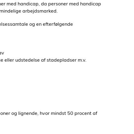
soner med handicap, da personer med handicap
lmindelige arbejdsmarked.
telsessamtale og en efterfølgende
av
ige eller udstedelse af stadepladser m.v.
tioner og lignende, hvor mindst 50 procent af