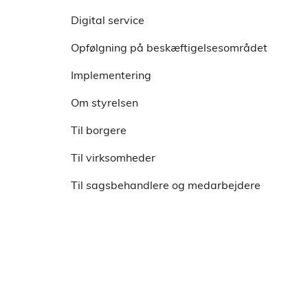
Tidligere webinarer
Data og Evaluering
Anbefalinger til implementering
Digital service
IPS-ambassadørkorpset
Nyeste viden fra forskning og praksis
Kom godt i gang med IPS
Opfølgning på beskæftigelsesområdet
Implementering
Om styrelsen
Til borgere
Til virksomheder
Til sagsbehandlere og medarbejdere