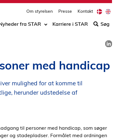
print
side
D
E
Om styrelsen
Presse
Kontakt
Søg
a
n
n
g
efter
Nyheder fra STAR
Karriere i STAR
Søg
i
l
indho
s
i
på
h
s
Del på LinkedIn
h
siden
rsoner med handicap
ver mulighed for at komme til
tlige, herunder udstedelse af
trinsadgang til personer med handicap, som søger
llinger og stadepladser. Formålet med ordningen