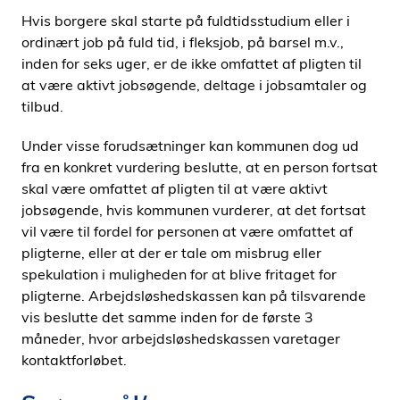
i
Hvis borgere skal starte på fuldtidsstudium eller i
d
ordinært job på fuld tid, i fleksjob, på barsel m.v.,
e
inden for seks uger, er de ikke omfattet af pligten til
n
at være aktivt jobsøgende, deltage i jobsamtaler og
tilbud.
Under visse forudsætninger kan kommunen dog ud
fra en konkret vurdering beslutte, at en person fortsat
skal være omfattet af pligten til at være aktivt
jobsøgende, hvis kommunen vurderer, at det fortsat
vil være til fordel for personen at være omfattet af
pligterne, eller at der er tale om misbrug eller
spekulation i muligheden for at blive fritaget for
pligterne. Arbejdsløshedskassen kan på tilsvarende
vis beslutte det samme inden for de første 3
måneder, hvor arbejdsløshedskassen varetager
kontaktforløbet.