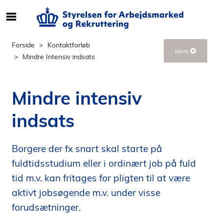
S
ø
g
Forside
Kontaktforløb
Mere
e
Mindre Intensiv indsats
f
t
e
Mindre intensiv
r
i
indsats
n
d
h
Borgere der fx snart skal starte på
o
fuldtidsstudium eller i ordinært job på fuld
l
tid m.v. kan fritages for pligten til at være
d
aktivt jobsøgende m.v. under visse
p
å
forudsætninger.
s