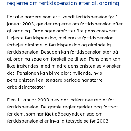
reglerne om førtidspension efter gl. ordning.
i
d
For alle borgere som er tilkendt førtidspension før 1.
e
januar 2003, gælder reglerne om førtidspension efter
n
gl. ordning. Ordningen omfatter fire pensionstyper:
Højeste førtidspension, mellemste førtidspension,
forhøjet almindelig førtidspension og almindelig
førtidspension. Desuden kan førtidspensionister på
gl. ordning søge om forskellige tillæg. Pensionen kan
ikke frakendes, med mindre pensionisten selv ønsker
det. Pensionen kan blive gjort hvilende, hvis
pensionisten i en længere periode har større
arbejdsindtægter.
Den 1. januar 2003 blev der indført nye regler for
førtidspension. De gamle regler gælder dog fortsat
for dem, som har fået påbegyndt en sag om
førtidspension eller invaliditetsydelse før 2003.