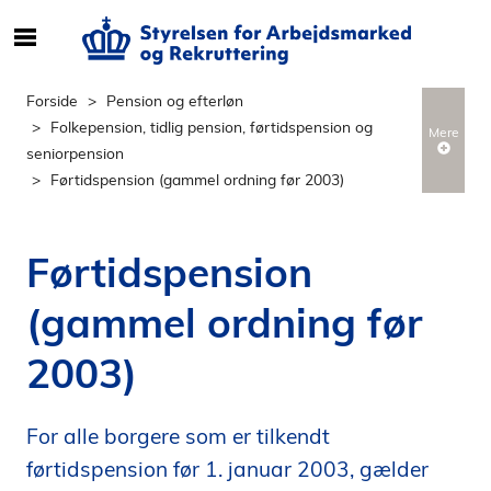
S
ø
g
Forside
Pension og efterløn
e
Folkepension, tidlig pension, førtidspension og
Mere
f
seniorpension
t
Førtidspension (gammel ordning før 2003)
e
r
i
Førtidspension
n
d
(gammel ordning før
h
o
2003)
l
d
p
For alle borgere som er tilkendt
å
førtidspension før 1. januar 2003, gælder
s