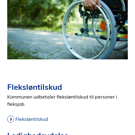
i
d
e
n
Fleksløntilskud
Kommunen udbetaler fleksløntilskud til personer i
fleksjob.
Fleksløntilskud