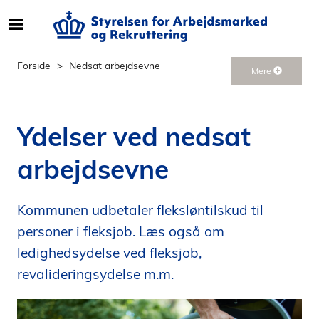
S
ø
g
Forside
Nedsat arbejdsevne
Mere
e
f
t
Ydelser ved nedsat
e
r
arbejdsevne
i
n
d
Kommunen udbetaler fleksløntilskud til
h
personer i fleksjob. Læs også om
o
l
ledighedsydelse ved fleksjob,
d
revalideringsydelse m.m.
p
å
s