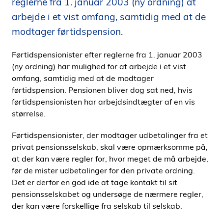
reglerne fra 1. januar 2003 (ny ordning) at
i
arbejde i et vist omfang, samtidig med at de
d
modtager førtidspension.
e
n
Førtidspensionister efter reglerne fra 1. januar 2003
(ny ordning) har mulighed for at arbejde i et vist
omfang, samtidig med at de modtager
førtidspension. Pensionen bliver dog sat ned, hvis
førtidspensionisten har arbejdsindtægter af en vis
størrelse.
Førtidspensionister, der modtager udbetalinger fra et
privat pensionsselskab, skal være opmærksomme på,
at der kan være regler for, hvor meget de må arbejde,
før de mister udbetalinger for den private ordning.
Det er derfor en god ide at tage kontakt til sit
pensionsselskabet og undersøge de nærmere regler,
der kan være forskellige fra selskab til selskab.