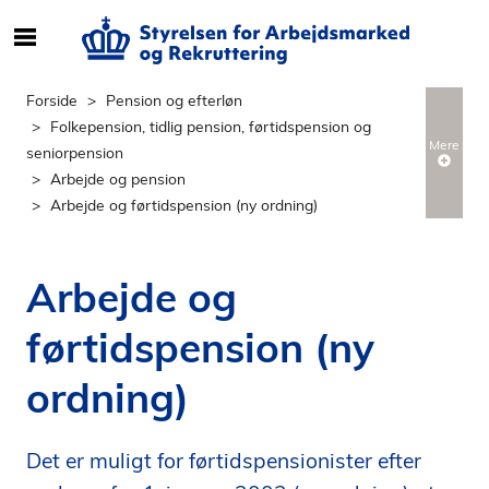
S
ø
g
Forside
Pension og efterløn
e
Folkepension, tidlig pension, førtidspension og
f
Mere
seniorpension
t
Arbejde og pension
e
Arbejde og førtidspension (ny ordning)
r
i
n
Arbejde og
d
h
førtidspension (ny
o
l
ordning)
d
p
å
Det er muligt for førtidspensionister efter
s