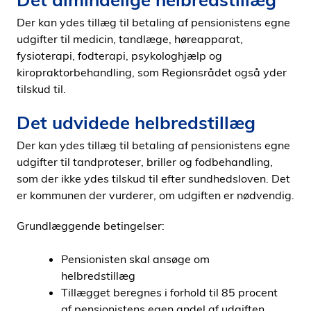
i
Der kan ydes tillæg til betaling af pensionistens egne
d
udgifter til medicin, tandlæge, høreapparat,
e
fysioterapi, fodterapi, psykologhjælp og
n
kiropraktorbehandling, som Regionsrådet også yder
tilskud til.
Det udvidede helbredstillæg
Der kan ydes tillæg til betaling af pensionistens egne
udgifter til tandproteser, briller og fodbehandling,
som der ikke ydes tilskud til efter sundhedsloven. Det
er kommunen der vurderer, om udgiften er nødvendig.
Grundlæggende betingelser:
Pensionisten skal ansøge om
helbredstillæg
Tillægget beregnes i forhold til 85 procent
af pensionistens egen andel af udgiften