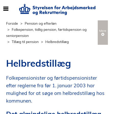
S
ø
g
Forside
Pension og efterløn
e
Folkepension, tidlig pension, førtidspension og
Mere
f
seniorpension
t
Tillæg til pension
Helbredstillæg
e
r
i
Helbredstillæg
n
d
h
Folkepensionister og førtidspensionister
o
efter reglerne fra før 1. januar 2003 har
l
mulighed for at søge om helbredstillæg hos
d
kommunen.
p
å
Det almindelige helbredstillæg
s