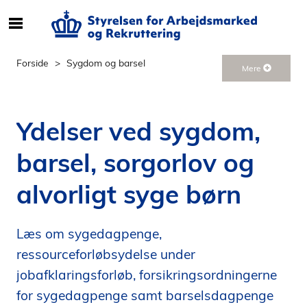
S
ø
g
Forside
Sygdom og barsel
Mere
e
f
t
Ydelser ved sygdom,
e
r
barsel, sorgorlov og
i
n
alvorligt syge børn
d
h
o
Læs om sygedagpenge,
l
ressourceforløbsydelse under
d
p
jobafklaringsforløb, forsikringsordningerne
å
for sygedagpenge samt barselsdagpenge
s