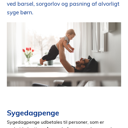
ved barsel, sorgorlov og pasning af alvorligt
i
syge børn.
d
e
n
Sygedagpenge
Sygedagpenge udbetales til personer, som er