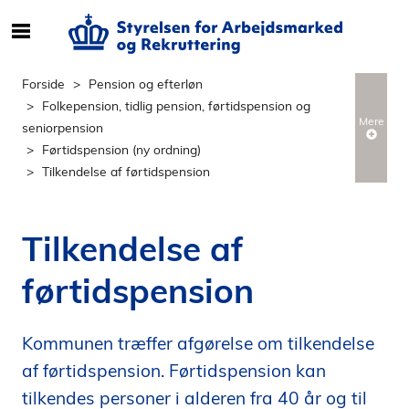
S
ø
g
Forside
Pension og efterløn
e
Folkepension, tidlig pension, førtidspension og
f
Mere
seniorpension
t
Førtidspension (ny ordning)
e
Tilkendelse af førtidspension
r
i
n
Tilkendelse af
d
h
førtidspension
o
l
d
Kommunen træffer afgørelse om tilkendelse
p
af førtidspension. Førtidspension kan
å
tilkendes personer i alderen fra 40 år og til
s