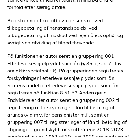
forhold efter særlig aftale.
Registrering af kreditbevægelser sker ved
tilbagebetaling af henstandsbeløb, ved
tilbagebetaling af indskud ved lejemålets ophør og i
øvrigt ved afvikling af tilgodehavende.
På funktionen er autoriseret en gruppering 001
Efterlevelseshjælp ydet som lån (§ 85 a, stk. 7 i lov
om aktiv socialpolitik). På grupperingen registreres
forskydninger i efterlevelseshjælp ydet som lån.
Statens andel af efterlevelseshjælp ydet som lån
registreres på funktion 8.51.52 Anden gæld.
Endvidere er der autoriseret en gruppering 002 til
registrering af forskydninger i lån til betaling af
grundskyld m.v. for pensionister m.fl. samt en
gruppering 007 til registreringer af lån til betaling af
stigninger i grundskyld for skatteårene 2018-2023 i
medfør af lov nr. 1061 af 30. juni 2020 om ændring af