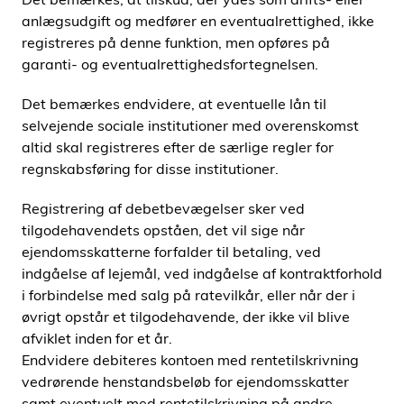
anlægsudgift og medfører en eventualrettighed, ikke
registreres på denne funktion, men opføres på
garanti- og eventualrettighedsfortegnelsen.
Det bemærkes endvidere, at eventuelle lån til
selvejende sociale institutioner med overenskomst
altid skal registreres efter de særlige regler for
regnskabsføring for disse institutioner.
Registrering af debetbevægelser sker ved
tilgodehavendets opståen, det vil sige når
ejendomsskatterne forfalder til betaling, ved
indgåelse af lejemål, ved indgåelse af kontraktforhold
i forbindelse med salg på ratevilkår, eller når der i
øvrigt opstår et tilgodehavende, der ikke vil blive
afviklet inden for et år.
Endvidere debiteres kontoen med rentetilskrivning
vedrørende henstandsbeløb for ejendomsskatter
samt eventuelt med rentetilskrivning på andre