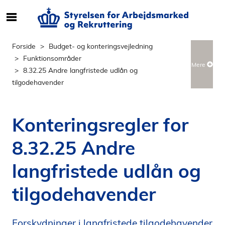
S
ø
g
Forside
Budget- og konteringsvejledning
e
Funktionsområder
Mere
f
8.32.25 Andre langfristede udlån og
t
tilgodehavender
e
r
i
Konteringsregler for
n
d
8.32.25 Andre
h
o
langfristede udlån og
l
d
tilgodehavender
p
å
Forskydninger i langfristede tilgodehavender
s