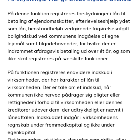
i
På denne funktion registreres forskydninger i lån til
d
betaling af ejendomsskatter, efterlevelseshjælp ydet
e
som lån, henstandbeløb vedrørende frigørelsesafgift,
n
boligindskud ved kommunens indgåelse af egne
lejemål samt tilgodehavender, for hvilke der er
indrømmet afdragsvis betaling ud over ét år, og som
ikke skal registreres på særskilte funktioner.
På funktionen registreres endvidere indskud i
virksomheder, der har karakter af lån til
virksomheden. Der er tale om et indskud, når
kommunen ikke herved pådrager sig pligter eller
rettigheder i forhold til virksomheden eller dennes
kreditorer udover dem, der udtrykkeligt er nævnt i
låneaftalen. Indskuddet indgår i virksomhedens
regnskab under fremmedkapital og ikke under
egenkapital.
Det bemærkes, at tilskud, der ydes som drifts- eller