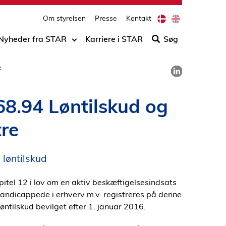
print
side
D
E
Om styrelsen
Presse
Kontakt
Søg
a
n
n
g
efter
Nyheder fra STAR
Karriere i STAR
Søg
i
l
indho
s
i
på
h
s
Del på LinkedIn
e
h
siden
.68.94 Løntilskud og
tre
 løntilskud
apitel 12 i lov om en aktiv beskæftigelsesindsats
l handicappede i erhverv m.v. registreres på denne
øntilskud bevilget efter 1. januar 2016.