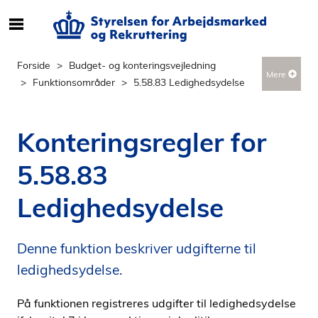
S
ø
g
Forside
Budget- og konteringsvejledning
Mere
e
Funktionsområder
5.58.83 Ledighedsydelse
f
t
e
Konteringsregler for
r
i
5.58.83
n
d
Ledighedsydelse
h
o
l
Denne funktion beskriver udgifterne til
d
ledighedsydelse.
p
å
På funktionen registreres udgifter til ledighedsydelse
s