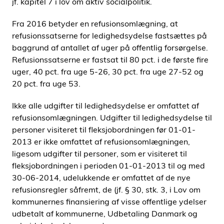
jf. kapitel 7 i lov om aktiv socialpolitik.
i
d
Fra 2016 betyder en refusionsomlægning, at
e
refusionssatserne for ledighedsydelse fastsættes på
n
baggrund af antallet af uger på offentlig forsørgelse.
Refusionssatserne er fastsat til 80 pct. i de første fire
uger, 40 pct. fra uge 5-26, 30 pct. fra uge 27-52 og
20 pct. fra uge 53.
Ikke alle udgifter til ledighedsydelse er omfattet af
refusionsomlægningen. Udgifter til ledighedsydelse til
personer visiteret til fleksjobordningen før 01-01-
2013 er ikke omfattet af refusionsomlægningen,
ligesom udgifter til personer, som er visiteret til
fleksjobordningen i perioden 01-01-2013 til og med
30-06-2014, udelukkende er omfattet af de nye
refusionsregler såfremt, de (jf. § 30, stk. 3, i Lov om
kommunernes finansiering af visse offentlige ydelser
udbetalt af kommunerne, Udbetaling Danmark og