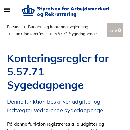
S
ø
g
Forside
Budget- og konteringsvejledning
Mere
e
Funktionsområder
5.57.71 Sygedagpenge
f
t
e
Konteringsregler for
r
i
5.57.71
n
d
Sygedagpenge
h
o
l
Denne funktion beskriver udgifter og
d
indtægter vedrørende sygedagpenge
p
å
På denne funktion registreres alle udgifter og
s