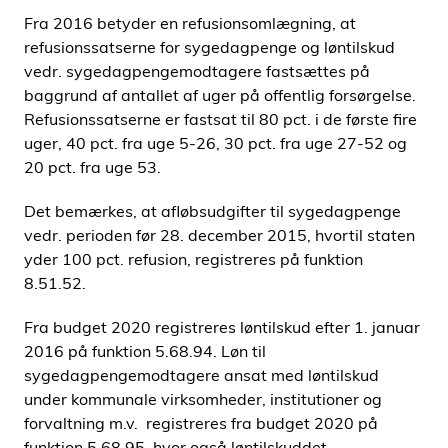
Fra 2016 betyder en refusionsomlægning, at
refusionssatserne for sygedagpenge og løntilskud
vedr. sygedagpengemodtagere fastsættes på
baggrund af antallet af uger på offentlig forsørgelse.
Refusionssatserne er fastsat til 80 pct. i de første fire
uger, 40 pct. fra uge 5-26, 30 pct. fra uge 27-52 og
20 pct. fra uge 53.
Det bemærkes, at afløbsudgifter til sygedagpenge
vedr. perioden før 28. december 2015, hvortil staten
yder 100 pct. refusion, registreres på funktion
8.51.52.
Fra budget 2020 registreres løntilskud efter 1. januar
2016 på funktion 5.68.94. Løn til
sygedagpengemodtagere ansat med løntilskud
under kommunale virksomheder, institutioner og
forvaltning m.v. registreres fra budget 2020 på
funktion 5.68.95, hvor også løntilskuddet