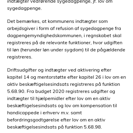
indtægter vedrørende sygedagpenge, jf. lov om
i
sygedagpenge.
d
e
Det bemærkes, at kommunens indtægter som
n
arbejdsgiver i form af refusion af sygedagpenge fra
dagpengemyndighedskommunen, i regnskabet skal
registreres på de relevante funktioner, hvor udgiften
til løn (herunder løn under sygdom) til de pågældende
registreres.
Driftsudgifter og indtægter ved aktivering efter
kapitel 14 og mentorstøtte efter kapitel 26 i lov om en
aktiv beskæftigelsesindsats registreres på funktion
5.68.90. Fra budget 2020 registreres udgifter og
indtægter til hjælpemidler efter lov om en aktiv
beskæftigelsesindsats og lov om kompensation til
handicappede i erhverv m.v. samt
befordringsgodtgørelse efter lov om en aktiv
beskæftigelsesindsats på funktion 5.68.98.