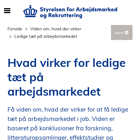
S
ø
g
Forside
Viden om, hvad der virker
Mere
e
Ledige tæt på arbejdsmarkedet
f
t
e
Hvad virker for ledige
r
i
tæt på
n
d
arbejdsmarkedet
h
o
l
Få viden om, hvad der virker for at få ledige
d
tæt på arbejdsmarkedet i job. Viden er
p
baseret på konklusioner fra forskning,
å
litteraturopsamlinger, effektstudier og
s