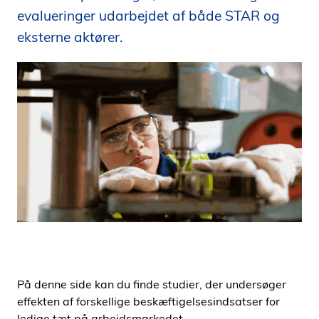
i
evalueringer udarbejdet af både STAR og
d
eksterne aktører.
e
n
På denne side kan du finde studier, der undersøger
effekten af forskellige beskæftigelsesindsatser for
ledige tæt på arbejdsmarkedet.