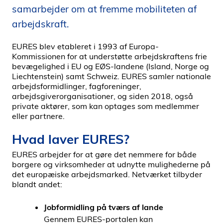
samarbejder om at fremme mobiliteten af
i
d
arbejdskraft.
e
n
EURES blev etableret i 1993 af Europa-
Kommissionen for at understøtte arbejdskraftens frie
bevægelighed i EU og EØS-landene (Island, Norge og
Liechtenstein) samt Schweiz. EURES samler nationale
arbejdsformidlinger, fagforeninger,
arbejdsgiverorganisationer, og siden 2018, også
private aktører, som kan optages som medlemmer
eller partnere.
Hvad laver EURES?
EURES arbejder for at gøre det nemmere for både
borgere og virksomheder at udnytte mulighederne på
det europæiske arbejdsmarked. Netværket tilbyder
blandt andet:
Jobformidling på tværs af lande
Gennem EURES-portalen kan