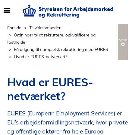
S
ø
g
Forside
Til virksomheder
e
Ordninger til at rekruttere, opkvalificere og
f
Mere
fastholde
t
Få adgang til europæisk rekruttering med EURES
e
Hvad er EURES-netværket?
r
i
n
Hvad er EURES-
d
h
netværket?
o
l
d
EURES (European Employment Services) er
p
EU’s arbejdsformidlingsnetværk, hvor private
å
og offentlige aktører fra hele Europa
s