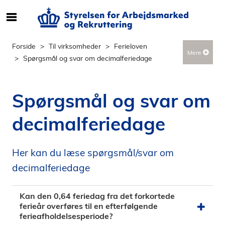
S
ø
g
Forside
Til virksomheder
Ferieloven
Mere
e
Spørgsmål og svar om decimalferiedage
f
t
e
Spørgsmål og svar om
r
i
decimalferiedage
n
d
h
Her kan du læse spørgsmål/svar om
o
decimalferiedage
l
d
Kan den 0,64 feriedag fra det forkortede
p
ferieår overføres til en efterfølgende
å
ferieafholdelsesperiode?
s