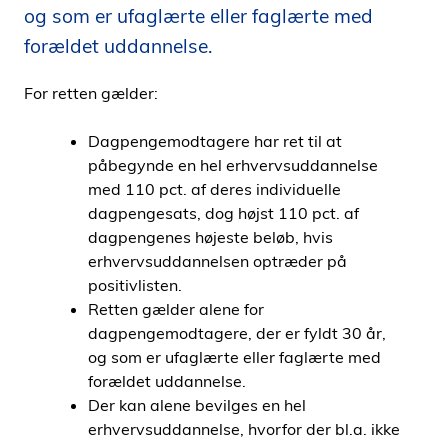
og som er ufaglærte eller faglærte med
i
d
forældet uddannelse.
e
n
For retten gælder:
Dagpengemodtagere har ret til at
påbegynde en hel erhvervsuddannelse
med 110 pct. af deres individuelle
dagpengesats, dog højst 110 pct. af
dagpengenes højeste beløb, hvis
erhvervsuddannelsen optræder på
positivlisten.
Retten gælder alene for
dagpengemodtagere, der er fyldt 30 år,
og som er ufaglærte eller faglærte med
forældet uddannelse.
Der kan alene bevilges en hel
erhvervsuddannelse, hvorfor der bl.a. ikke