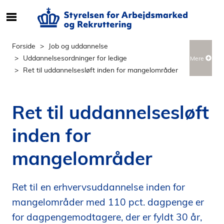
S
ø
g
Forside
Job og uddannelse
e
Uddannelsesordninger for ledige
Mere
f
Ret til uddannelsesløft inden for mangelområder
t
e
r
Ret til uddannelsesløft
i
n
inden for
d
h
mangelområder
o
l
d
Ret til en erhvervsuddannelse inden for
p
mangelområder med 110 pct. dagpenge er
å
for dagpengemodtagere, der er fyldt 30 år,
s