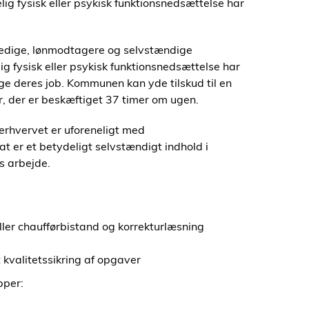
ig fysisk eller psykisk funktionsnedsættelse har
 ledige, lønmodtagere og selvstændige
g fysisk eller psykisk funktionsnedsættelse har
age deres job. Kommunen kan yde tilskud til en
ner, der er beskæftiget 37 timer om ugen.
s erhvervet er uforeneligt med
t er et betydeligt selvstændigt indhold i
s arbejde.
 eller chaufførbistand og korrekturlæsning
 kvalitetssikring af opgaver
pper: