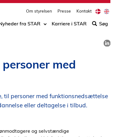
print
side
D
E
Om styrelsen
Presse
Kontakt
Søg
a
n
n
g
efter
Nyheder fra STAR
Karriere i STAR
Søg
i
l
indho
s
i
på
h
s
Del på LinkedIn
h
siden
il personer med
e, til personer med funktionsnedsættelse
annelse eller deltagelse i tilbud.
e, lønmodtagere og selvstændige