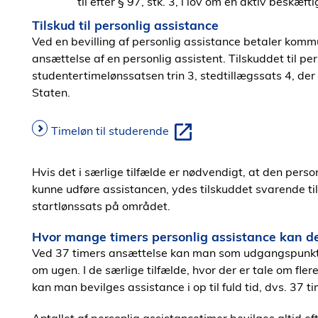
til efter § 97, stk. 3, i lov om en aktiv beskæft
Tilskud til personlig assistance
Ved en bevilling af personlig assistance betaler kommun
ansættelse af en personlig assistent. Tilskuddet til pe
studentertimelønssatsen trin 3, stedtillægssats 4, de
Staten.
Timeløn til studerende
Hvis det i særlige tilfælde er nødvendigt, at den person
kunne udføre assistancen, ydes tilskuddet svarende 
startlønssats på området.
Hvor mange timers personlig assistance kan de
Ved 37 timers ansættelse kan man som udgangspunkt be
om ugen. I de særlige tilfælde, hvor der er tale om fl
kan man bevilges assistance i op til fuld tid, dvs. 37 