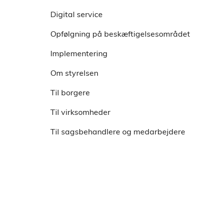
Tidligere webinarer
Data og Evaluering
Anbefalinger til implementering
Digital service
IPS-ambassadørkorpset
Nyeste viden fra forskning og praksis
Kom godt i gang med IPS
Opfølgning på beskæftigelsesområdet
Implementering
Om styrelsen
Til borgere
Til virksomheder
Til sagsbehandlere og medarbejdere