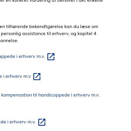
ter en konkret vurdering af behovet i det enkelte
den tilhørende bekendtgørelse kan du læse om
personlig assistance til erhverv, og kapitel 4
dannelse.
appede i erhverv m.v.
 i erhverv m.v
kompensation til handicappede i erhverv m.v.
de i erhverv m.v.