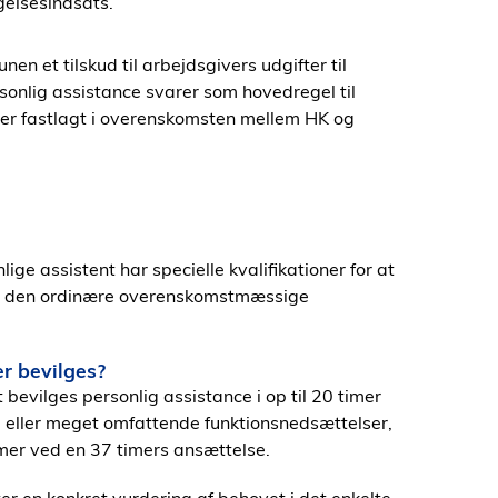
igelsesindsats.
en et tilskud til arbejdsgivers udgifter til
rsonlig assistance svarer som hovedregel til
r er fastlagt i overenskomsten mellem HK og
lige assistent har specielle kvalifikationer for at
til den ordinære overenskomstmæssige
r bevilges?
vilges personlig assistance i op til 20 timer
ere eller meget omfattende funktionsnedsættelser,
timer ved en 37 timers ansættelse.