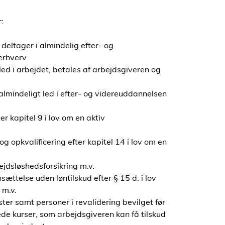
:
deltager i almindelig efter- og
erhverv
 led i arbejdet, betales af arbejdsgiveren og
 almindeligt led i efter- og videreuddannelsen
r kapitel 9 i lov om en aktiv
og opkvalificering efter kapitel 14 i lov om en
jdsløshedsforsikring m.v.
sættelse uden løntilskud efter § 15 d. i lov
 m.v.
r samt personer i revalidering bevilget før
ede kurser, som arbejdsgiveren kan få tilskud