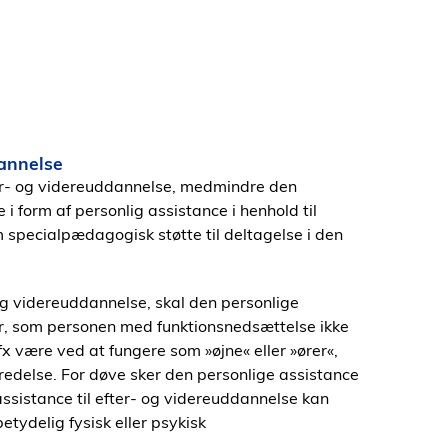
dannelse
fter- og videreuddannelse, medmindre den
i form af personlig assistance i henhold til
specialpædagogisk støtte til deltagelse i den
- og videreuddannelse, skal den personlige
er, som personen med funktionsnedsættelse ikke
fx være ved at fungere som »øjne« eller »ører«,
eredelse. For døve sker den personlige assistance
 assistance til efter- og videreuddannelse kan
etydelig fysisk eller psykisk