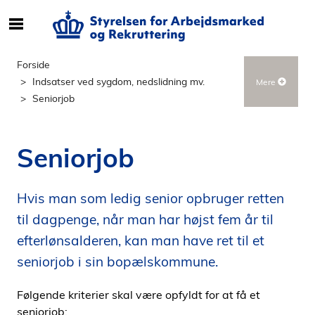
S
ø
g
Forside
e
Indsatser ved sygdom, nedslidning mv.
Mere
f
Seniorjob
t
e
r
Seniorjob
i
n
d
Hvis man som ledig senior opbruger retten
h
til dagpenge, når man har højst fem år til
o
efterlønsalderen, kan man have ret til et
l
seniorjob i sin bopælskommune.
d
p
Følgende kriterier skal være opfyldt for at få et
å
seniorjob:
s