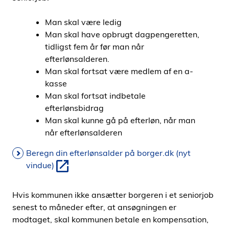
i
d
Man skal være ledig
e
Man skal have opbrugt dagpengeretten,
n
tidligst fem år før man når
efterlønsalderen.
Man skal fortsat være medlem af en a-
kasse
Man skal fortsat indbetale
efterlønsbidrag
Man skal kunne gå på efterløn, når man
når efterlønsalderen
Beregn din efterlønsalder på borger.dk (nyt
vindue)
Hvis kommunen ikke ansætter borgeren i et seniorjob
senest to måneder efter, at ansøgningen er
modtaget, skal kommunen betale en kompensation,