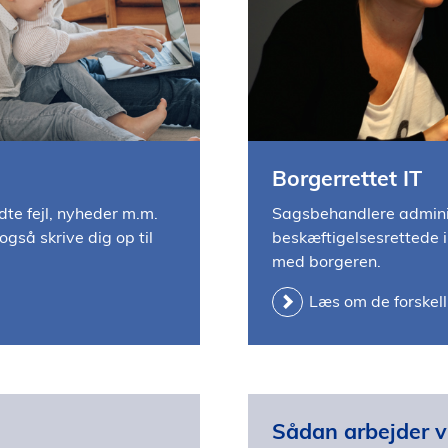
Borgerrettet IT
ndte fejl, nyheder m.m.
Sagsbehandlere adminis
gså skrive dig op til
beskæftigelsesrettede 
med borgeren.
Læs om de forskell
Sådan arbejder vi