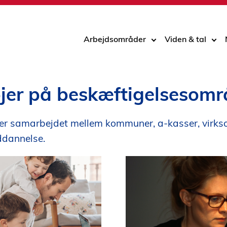
Arbejdsområder
Viden & tal
øjer på beskæftigelsesom
r samarbejdet mellem kommuner, a-kasser, virksomh
uddannelse.