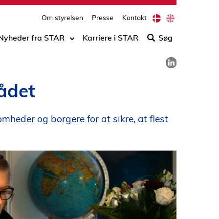
print
side
D
E
Om styrelsen
Presse
Kontakt
Søg
a
n
n
g
efter
Nyheder fra STAR
Karriere i STAR
Søg
i
l
indho
s
i
Del på LinkedIn
på
h
s
h
siden
rådet
eder og borgere for at sikre, at flest