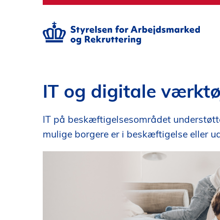
S
p
r
i
n
g
t
i
IT og digitale værkt
l
h
IT på beskæftigelsesområdet understøtte
o
v
mulige borgere er i beskæftigelse eller 
e
d
i
n
d
h
o