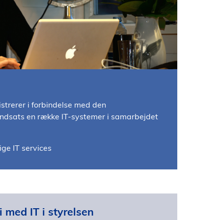
trerer i forbindelse med den
indsats en række IT-systemer i samarbejdet
ige IT services
 med IT i styrelsen