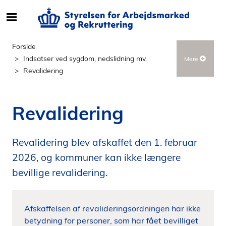
S
ø
g
Forside
e
Indsatser ved sygdom, nedslidning mv.
Mere
f
Revalidering
t
e
r
Revalidering
i
n
d
Revalidering blev afskaffet den 1. februar
h
2026, og kommuner kan ikke længere
o
bevillige revalidering.
l
d
p
Afskaffelsen af revalideringsordningen har ikke
å
betydning for personer, som har fået bevilliget
s