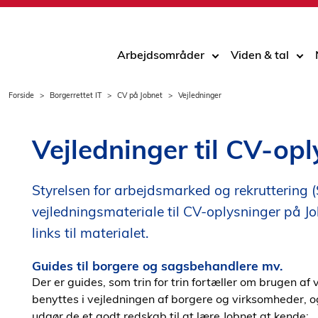
Arbejdsområder
Viden & tal
Forside
Borgerrettet IT
CV på Jobnet
Vejledninger
Vejledninger til CV-op
Styrelsen for arbejdsmarked og rekruttering 
vejledningsmateriale til CV-oplysninger på J
links til materialet.
Guides til borgere og sagsbehandlere mv.
Der er guides, som trin for trin fortæller om brugen a
benyttes i vejledningen af borgere og virksomheder, 
udgør de et godt redskab til at lære Jobnet at kende: