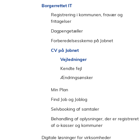
e
l
Kendte fejl i IT og digitale værktøjer
Borgerrettet IT
n
d
Registrering i kommunen, fravær og
s
fritagelser
t
Tilmelding og registrering
Dagpengetæller
r
e
Vejledninger
Fravær og fritagelser inklusive
Kendte fejl
Forberedelsesskema på Jobnet
m
sygefravær
Spørgsmål og svar
Vejledninger
CV på Jobnet
e
Vejledninger
Generelle spørgsmål
Kendte fejl
Vejledninger
n
Spørgsmål og svar
Personer med
Ændringsønsker
Kendte fejl
u
opholdstilladelse efter lov om
Kendte fejl
Ændringsønsker
midlertidig opholdstilladelse
Ændringsønsker
Min Plan
Vejledninger
Find Job og Joblog
Spørgsmål og svar
Find Job
Selvbooking af samtaler
Kendte fejl
Kendte fejl
Joblog
Vejledninger
Behandling af oplysninger, der er registreret
af a-kasser og kommuner
Ændringsønsker
Ændringsønsker
Spørgsmål og svar
Vejledninger
Kendte fejl
Spørgsmål og svar
Digitale løsninger for virksomheder