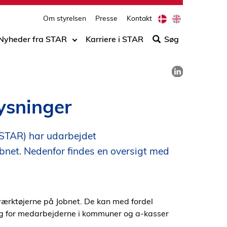
print
side
D
E
Om styrelsen
Presse
Kontakt
Søg
a
n
n
g
efter
Nyheder fra STAR
Karriere i STAR
Søg
i
l
indho
s
i
på
h
s
Del på LinkedIn
h
siden
lysninger
(STAR) har udarbejdet
obnet. Nedenfor findes en oversigt med
f værktøjerne på Jobnet. De kan med fordel
og for medarbejderne i kommuner og a-kasser