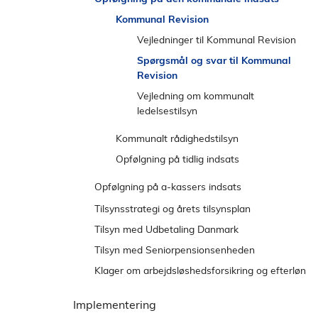
e
l
Kommunal Revision
n
d
s
Vejledninger til Kommunal Revision
t
Spørgsmål og svar til Kommunal
r
Revision
e
Vejledning om kommunalt
m
ledelsestilsyn
e
Kommunalt rådighedstilsyn
n
u
Opfølgning på tidlig indsats
Opfølgning på a-kassers indsats
A-kasserevision
Tilsynsstrategi og årets tilsynsplan
A-kasseindblik
Tilsyn med Udbetaling Danmark
Opfølgning på tidlig indsats
Tilsyn med Seniorpensionsenheden
Advismodellen
Klager om arbejdsløshedsforsikring og efterløn
Dialogbaseret opfølgning
Afgørelser fra ARVID
Implementering
Oversigt over a-kasser
Bilagslister til a-kasser