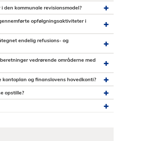
 i den kommunale revisionsmodel?
ennemførte opfølgningsaktiviteter i
åtegnet endelig refusions- og
onsberetninger vedrørende områderne med
 kontoplan og finanslovens hovedkonti?
 opstille?