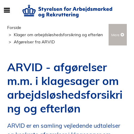
S
ø
g
Forside
e
Klager om arbejdsløshedsforsikring og efterløn
Mere
f
Afgørelser fra ARVID
t
e
r
ARVID - afgørelser
i
n
m.m. i klagesager om
d
h
arbejdsløshedsforsikri
o
l
ng og efterløn
d
p
ARVID er en samling vejledende udtalelser
å
s