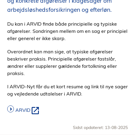
og konkrete afgørelser i klagesager om
i
arbejdsløshedsforsikringen og efterløn.
d
e
Du kan i ARVID finde både principielle og typiske
n
afgørelser. Sondringen mellem om en sag er principiel
eller generel er ikke skarp.
Overordnet kan man sige, at typiske afgørelser
beskriver praksis. Principielle afgørelser fastslår,
ændrer eller supplerer gældende fortolkning eller
praksis.
I ARVID-Nyt får du et kort resume og link til nye sager
og vejledende udtalelser i ARVID.
ARVID
Sidst opdateret: 13-08-2025