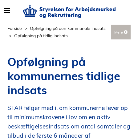
S
ø
g
Forside
Opfølgning på den kommunale indsats
Mere
e
Opfølgning på tidlig indsats
f
t
e
Opfølgning på
r
i
kommunernes tidlige
n
d
indsats
h
o
l
STAR følger med i, om kommunerne lever op
d
til minimumskravene i lov om en aktiv
p
beskæftigelsesindsats om antal samtaler og
å
tilbud i de første 6 måneder af
s