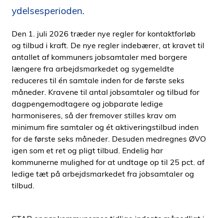
i
ydelsesperioden.
d
e
Den 1. juli 2026 træder nye regler for kontaktforløb
n
og tilbud i kraft. De nye regler indebærer, at kravet til
antallet af kommuners jobsamtaler med borgere
længere fra arbejdsmarkedet og sygemeldte
reduceres til én samtale inden for de første seks
måneder. Kravene til antal jobsamtaler og tilbud for
dagpengemodtagere og jobparate ledige
harmoniseres, så der fremover stilles krav om
minimum fire samtaler og ét aktiveringstilbud inden
for de første seks måneder. Desuden medregnes ØVO
igen som et ret og pligt tilbud. Endelig har
kommunerne mulighed for at undtage op til 25 pct. af
ledige tæt på arbejdsmarkedet fra jobsamtaler og
tilbud.