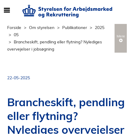
S
ø
g
Forside
Om styrelsen
Publikationer
2025
e
05
Mere
f
Brancheskift, pendling eller flytning? Nylediges
t
overvejelser i jobsøgning
e
r
i
n
22-05-2025
d
h
o
Brancheskift, pendling
l
d
eller flytning?
p
å
Nylediges overvejelser
s