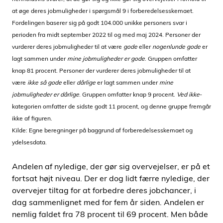
at øge deres jobmuligheder i spørgsmål 9 i forberedelsesskemaet.
Fordelingen baserer sig på godt 104.000 unikke personers svar i
perioden fra midt september 2022 til og med maj 2024. Personer der
vurderer deres jobmuligheder til at være
gode
eller
nogenlunde gode
er
lagt sammen under
mine jobmuligheder er gode
. Gruppen omfatter
knap 81 procent. Personer der vurderer deres jobmuligheder til at
være
ikke så gode
eller
dårlige
er lagt sammen under
mine
jobmuligheder er dårlige
. Gruppen omfatter knap 9 procent.
Ved ikke
-
kategorien omfatter de sidste godt 11 procent, og denne gruppe fremgår
ikke af figuren.
Kilde: Egne beregninger på baggrund af forberedelsesskemaet og
ydelsesdata.
Andelen af nyledige, der gør sig overvejelser, er på et
fortsat højt niveau. Der er dog lidt færre nyledige, der
overvejer tiltag for at forbedre deres jobchancer, i
dag sammenlignet med for fem år siden. Andelen er
nemlig faldet fra 78 procent til 69 procent. Men både