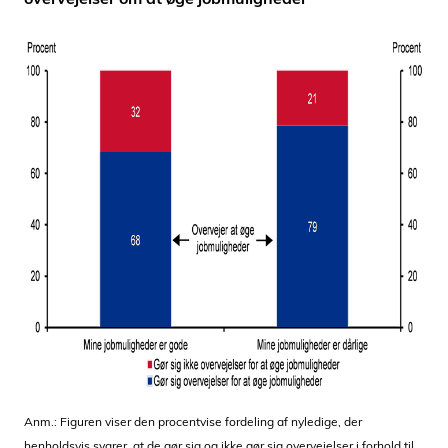
Anm.: Figuren viser den procentvise fordeling af nyledige, der
henholdsvis svarer, at de gør sig og ikke gør sig overvejelser i forhold til