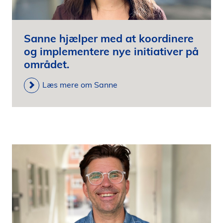
i
d
e
Sanne hjælper med at koordinere
n
og implementere nye initiativer på
området.
Læs mere om Sanne