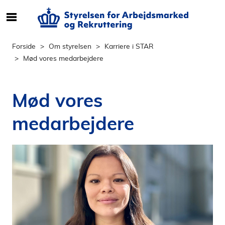
S
ø
g
Forside
Om styrelsen
Karriere i STAR
e
Mød vores medarbejdere
f
t
e
Mød vores
r
i
medarbejdere
n
d
h
o
l
d
p
å
s