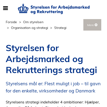
S
ø
g
Forside
Om styrelsen
Mere
e
Organisation og strategi
Strategi
f
t
e
Styrelsen for
r
i
Arbejdsmarked og
n
d
Rekrutterings strategi
h
o
l
Styrelsens mål er: Flest muligt i job – til gavn
d
for den enkelte, virksomheder og Danmark
p
å
Styrelsens strategi indeholder 4 ambitioner: Hjælper,
s