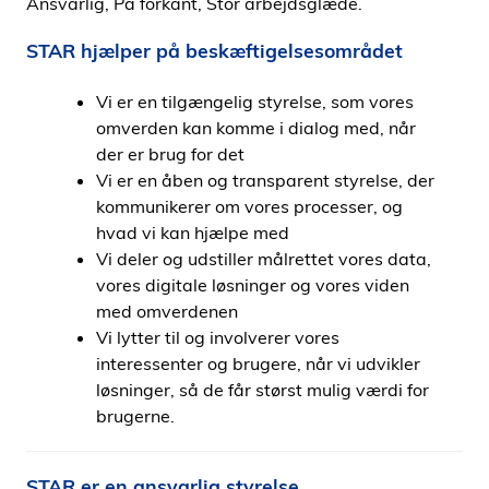
Ansvarlig, På forkant, Stor arbejdsglæde.
i
d
STAR hjælper på beskæftigelsesområdet
e
n
Vi er en tilgængelig styrelse, som vores
omverden kan komme i dialog med, når
der er brug for det
Vi er en åben og transparent styrelse, der
kommunikerer om vores processer, og
hvad vi kan hjælpe med
Vi deler og udstiller målrettet vores data,
vores digitale løsninger og vores viden
med omverdenen
Vi lytter til og involverer vores
interessenter og brugere, når vi udvikler
løsninger, så de får størst mulig værdi for
brugerne.
STAR er en ansvarlig styrelse