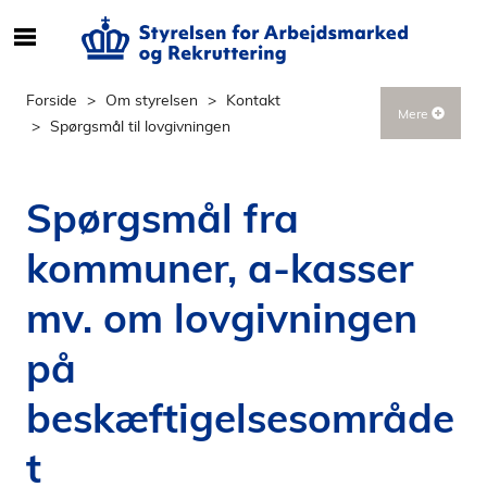
S
ø
g
Forside
Om styrelsen
Kontakt
Mere
e
Spørgsmål til lovgivningen
f
t
e
Spørgsmål fra
r
i
kommuner, a-kasser
n
d
mv. om lovgivningen
h
o
på
l
beskæftigelsesområde
d
p
t
å
s