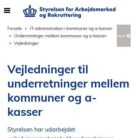
S
ø
g
Forside
IT-administration i kommuner og a-kasser
e
Underretninger mellem kommuner og a-kasser
Mere
f
Vejledninger
t
e
r
Vejledninger til
i
n
underretninger mellem
d
h
kommuner og a-
o
l
kasser
d
p
Styrelsen har udarbejdet
å
s