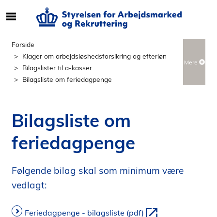
S
ø
g
Forside
e
Klager om arbejdsløshedsforsikring og efterløn
Mere
f
Bilagslister til a-kasser
t
Bilagsliste om feriedagpenge
e
r
i
Bilagsliste om
n
d
feriedagpenge
h
o
l
Følgende bilag skal som minimum være
d
vedlagt:
p
å
Feriedagpenge - bilagsliste (pdf)
s