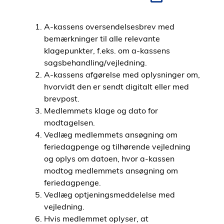
i
d
A-kassens oversendelsesbrev med
e
bemærkninger til alle relevante
n
klagepunkter, f.eks. om a-kassens
sagsbehandling/vejledning.
A-kassens afgørelse med oplysninger om,
hvorvidt den er sendt digitalt eller med
brevpost.
Medlemmets klage og dato for
modtagelsen.
Vedlæg medlemmets ansøgning om
feriedagpenge og tilhørende vejledning
og oplys om datoen, hvor a-kassen
modtog medlemmets ansøgning om
feriedagpenge.
Vedlæg optjeningsmeddelelse med
vejledning.
Hvis medlemmet oplyser, at