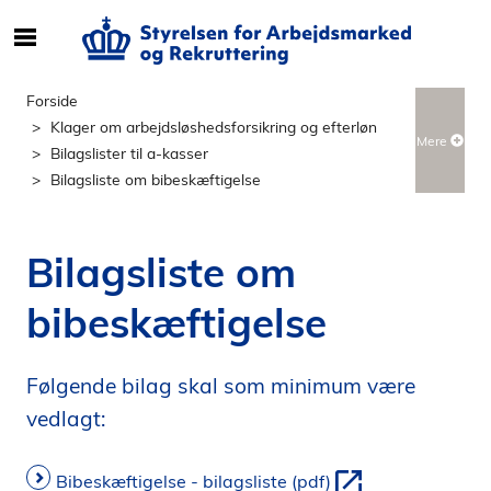
S
ø
g
Forside
e
Klager om arbejdsløshedsforsikring og efterløn
Mere
f
Bilagslister til a-kasser
t
Bilagsliste om bibeskæftigelse
e
r
i
Bilagsliste om
n
d
bibeskæftigelse
h
o
l
Følgende bilag skal som minimum være
d
vedlagt:
p
å
Bibeskæftigelse - bilagsliste (pdf)
s