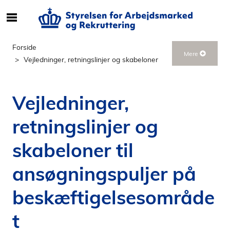
S
ø
g
Forside
Mere
e
Vejledninger, retningslinjer og skabeloner
f
t
e
Vejledninger,
r
i
retningslinjer og
n
d
skabeloner til
h
o
ansøgningspuljer på
l
beskæftigelsesområde
d
p
t
å
s