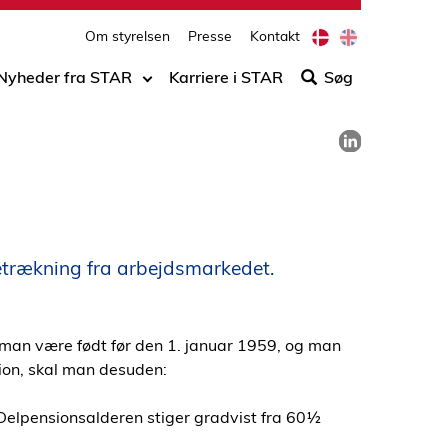
print
side
D
E
Om styrelsen
Presse
Kontakt
Søg
a
n
n
g
efter
Nyheder fra STAR
Karriere i STAR
Søg
i
l
indho
s
i
på
h
s
Del på LinkedIn
h
siden
etrækning fra arbejdsmarkedet.
 man være født før den 1. januar 1959, og man
nsion, skal man desuden:
Delpensionsalderen stiger gradvist fra 60½