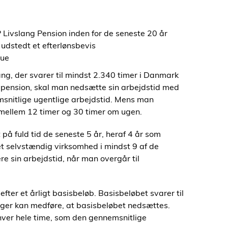
P Livslang Pension inden for de seneste 20 år
å udstedt et efterlønsbevis
mue
ng, der svarer til mindst 2.340 timer i Danmark
elpension, skal man nedsætte sin arbejdstid med
msnitlige ugentlige arbejdstid. Mens man
mellem 12 timer og 30 timer om ugen.
å fuld tid de seneste 5 år, heraf 4 år som
 selvstændig virksomhed i mindst 9 af de
 sin arbejdstid, når man overgår til
ter et årligt basisbeløb. Basisbeløbet svarer til
nger kan medføre, at basisbeløbet nedsættes.
hver hele time, som den gennemsnitlige