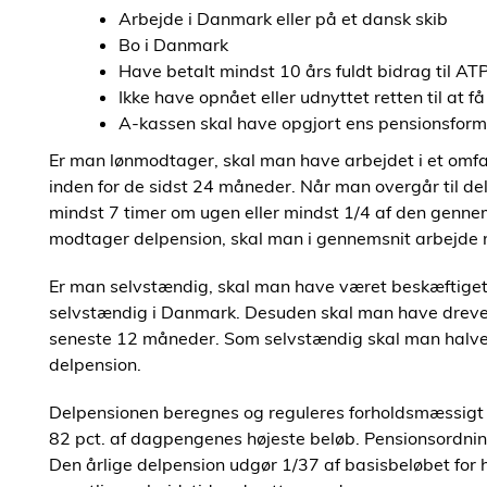
Arbejde i Danmark eller på et dansk skib
Bo i Danmark
Have betalt mindst 10 års fuldt bidrag til AT
Ikke have opnået eller udnyttet retten til at f
A-kassen skal have opgjort ens pensionsfor
Er man lønmodtager, skal man have arbejdet i et omfa
inden for de sidst 24 måneder. Når man overgår til d
mindst 7 timer om ugen eller mindst 1/4 af den genne
modtager delpension, skal man i gennemsnit arbejde 
Er man selvstændig, skal man have været beskæftiget p
selvstændig i Danmark. Desuden skal man have drevet
seneste 12 måneder. Som selvstændig skal man halvere
delpension.
Delpensionen beregnes og reguleres forholdsmæssigt ef
82 pct. af dagpengenes højeste beløb. Pensionsordni
Den årlige delpension udgør 1/37 af basisbeløbet for 