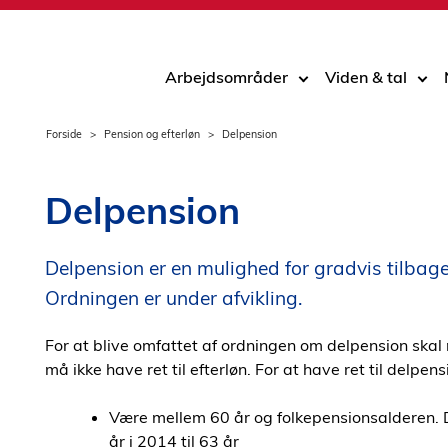
Arbejdsområder
Viden & tal
Forside
Pension og efterløn
Delpension
Delpension
Delpension er en mulighed for gradvis tilbag
Ordningen er under afvikling.
For at blive omfattet af ordningen om delpension skal
må ikke have ret til efterløn. For at have ret til delpe
Være mellem 60 år og folkepensionsalderen. 
år i 2014 til 63 år