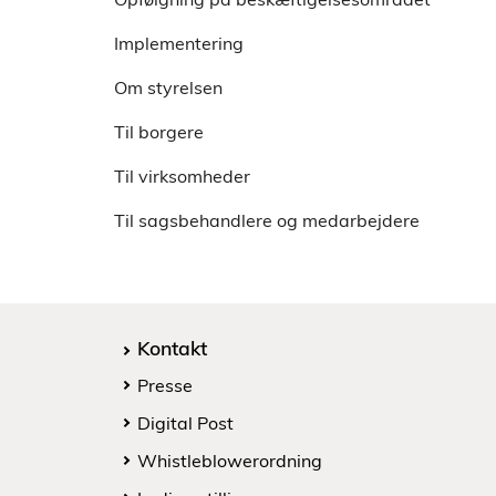
Personbogføring
Efterlevelseshjælp
Registrering af løntilskudsudgifter, når
Implementering
Tilskud til tandpleje
to kommuner er involveret
Om styrelsen
Vejledning og opkvalificering
Spørgsmål og svar om kontering af
Til borgere
udgifter på fremmedsprogstolkning
Til virksomheder
Til sagsbehandlere og medarbejdere
Kontakt
Presse
Digital Post
Whistleblowerordning