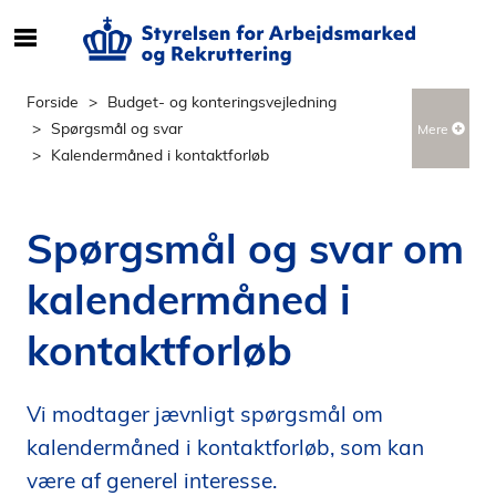
S
ø
g
Forside
Budget- og konteringsvejledning
e
Spørgsmål og svar
Mere
f
Kalendermåned i kontaktforløb
t
e
r
Spørgsmål og svar om
i
n
kalendermåned i
d
h
kontaktforløb
o
l
d
Vi modtager jævnligt spørgsmål om
p
kalendermåned i kontaktforløb, som kan
å
være af generel interesse.
s