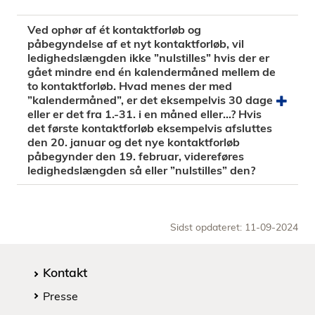
i
Ved ophør af ét kontaktforløb og
d
påbegyndelse af et nyt kontaktforløb, vil
e
ledighedslængden ikke ”nulstilles” hvis der er
n
gået mindre end én kalendermåned mellem de
to kontaktforløb. Hvad menes der med
”kalendermåned”, er det eksempelvis 30 dage
eller er det fra 1.-31. i en måned eller…? Hvis
det første kontaktforløb eksempelvis afsluttes
den 20. januar og det nye kontaktforløb
påbegynder den 19. februar, videreføres
ledighedslængden så eller ”nulstilles” den?
Sidst opdateret: 11-09-2024
Kontakt
Presse