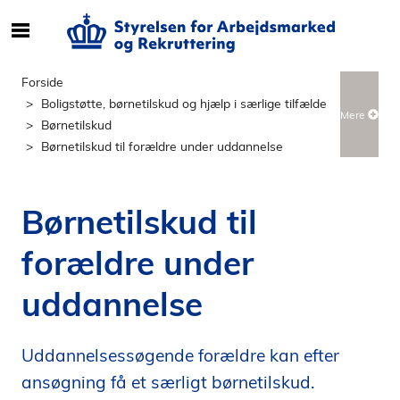
S
ø
g
Forside
e
Boligstøtte, børnetilskud og hjælp i særlige tilfælde
Mere
f
Børnetilskud
t
Børnetilskud til forældre under uddannelse
e
r
i
Børnetilskud til
n
d
forældre under
h
o
uddannelse
l
d
p
Uddannelsessøgende forældre kan efter
å
ansøgning få et særligt børnetilskud.
s