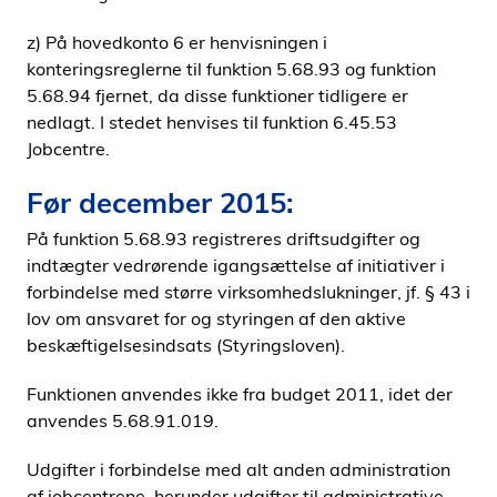
i
z) På hovedkonto 6 er henvisningen i
d
konteringsreglerne til funktion 5.68.93 og funktion
e
5.68.94 fjernet, da disse funktioner tidligere er
n
nedlagt. I stedet henvises til funktion 6.45.53
Jobcentre.
Før december 2015:
På funktion 5.68.93 registreres driftsudgifter og
indtægter vedrørende igangsættelse af initiativer i
forbindelse med større virksomhedslukninger, jf. § 43 i
lov om ansvaret for og styringen af den aktive
beskæftigelsesindsats (Styringsloven).
Funktionen anvendes ikke fra budget 2011, idet der
anvendes 5.68.91.019.
Udgifter i forbindelse med alt anden administration
af jobcentrene, herunder udgifter til administrative