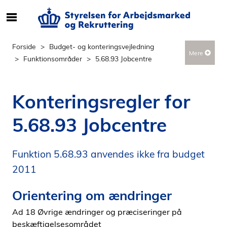
S
ø
g
Forside
Budget- og konteringsvejledning
Mere
e
Funktionsområder
5.68.93 Jobcentre
f
t
e
Konteringsregler for
r
i
5.68.93 Jobcentre
n
d
h
Funktion 5.68.93 anvendes ikke fra budget
o
2011
l
d
Orientering om ændringer
p
Ad 18 Øvrige ændringer og præciseringer på
å
beskæftigelsesområdet
s