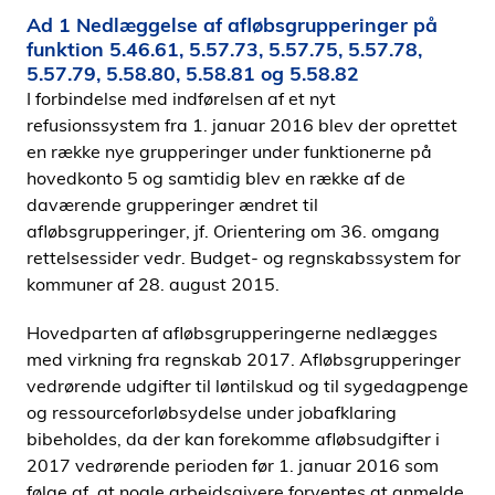
Ad 1 Nedlæggelse af afløbsgrupperinger på
funktion 5.46.61, 5.57.73, 5.57.75, 5.57.78,
5.57.79, 5.58.80, 5.58.81 og 5.58.82
I forbindelse med indførelsen af et nyt
refusionssystem fra 1. januar 2016 blev der oprettet
en række nye grupperinger under funktionerne på
hovedkonto 5 og samtidig blev en række af de
daværende grupperinger ændret til
afløbsgrupperinger, jf. Orientering om 36. omgang
rettelsessider vedr. Budget- og regnskabssystem for
kommuner af 28. august 2015.
Hovedparten af afløbsgrupperingerne nedlægges
med virkning fra regnskab 2017. Afløbsgrupperinger
vedrørende udgifter til løntilskud og til sygedagpenge
og ressourceforløbsydelse under jobafklaring
bibeholdes, da der kan forekomme afløbsudgifter i
2017 vedrørende perioden før 1. januar 2016 som
følge af, at nogle arbejdsgivere forventes at anmelde