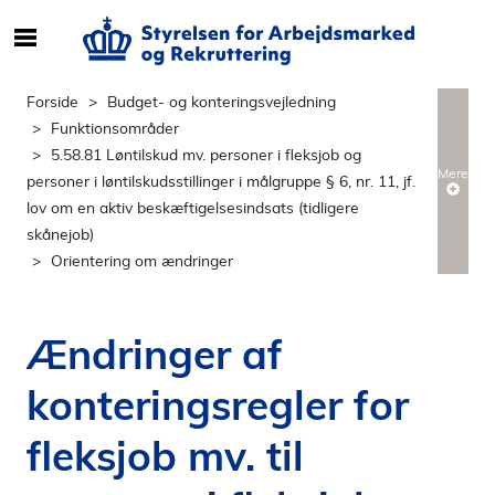
S
ø
g
Forside
Budget- og konteringsvejledning
e
Funktionsområder
f
5.58.81 Løntilskud mv. personer i fleksjob og
t
Mere
personer i løntilskudsstillinger i målgruppe § 6, nr. 11, jf.
e
lov om en aktiv beskæftigelsesindsats (tidligere
r
skånejob)
i
Orientering om ændringer
n
d
h
Ændringer af
o
l
konteringsregler for
d
p
fleksjob mv. til
å
s