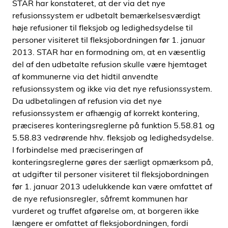
STAR har konstateret, at der via det nye
refusionssystem er udbetalt bemærkelsesværdigt
høje refusioner til fleksjob og ledighedsydelse til
personer visiteret til fleksjobordningen før 1. januar
2013. STAR har en formodning om, at en væsentlig
del af den udbetalte refusion skulle være hjemtaget
af kommunerne via det hidtil anvendte
refusionssystem og ikke via det nye refusionssystem.
Da udbetalingen af refusion via det nye
refusionssystem er afhængig af korrekt kontering,
præciseres konteringsreglerne på funktion 5.58.81 og
5.58.83 vedrørende hhv. fleksjob og ledighedsydelse.
I forbindelse med præciseringen af
konteringsreglerne gøres der særligt opmærksom på,
at udgifter til personer visiteret til fleksjobordningen
før 1. januar 2013 udelukkende kan være omfattet af
de nye refusionsregler, såfremt kommunen har
vurderet og truffet afgørelse om, at borgeren ikke
længere er omfattet af fleksjobordningen, fordi