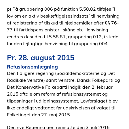
p) På gruppering 006 på funktion 5.58.82 tilføjes ”i
lov om en aktiv beskæftigelsesindsats” til henvisning
af registrering af tilskud til hjælpemidler efter §§ 76-
77 til førtidspensionister i skånejob. Henvisning
ændres desuden til 5.58.81, gruppering 012, i stedet
for den fejlagtige henvisning til gruppering 004.
Pr. 28. august 2015
Refusionsomlægning
Den tidligere regering (Socialdemokraterne og Det
Radikale Venstre) samt Venstre, Dansk Folkeparti og
Det Konservative Folkeparti indgik den 2. februar
2015 aftale om reform af refusionssystemet og
tilpasninger i udligningssystemet. Lovforslaget blev
ikke endeligt vedtaget før udskrivelsen af valget til
Folketinget den 27. maj 2015.
Den nye Regering genfremsatte den 3. juli 2015