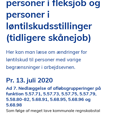
personer i fleksjob og
i
personer i
d
e
løntilskudsstillinger
n
(tidligere skånejob)
Her kan man læse om ændringer for
løntilskud til personer med varige
begrænsninger i arbejdsevnen.
Pr. 13. juli 2020
Ad 7. Nedlæggelse af afløbsgrupperinger på
funktion 5.57.71, 5.57.73, 5.57.75, 5.57.79,
5.58.80-82, 5.68.91, 5.68.95, 5.68.96 og
5.68.98
Som følge af meget lave kommunale regnskabstal