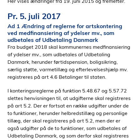
Her vises ændringer fra 19. juni 2015 og fremefter.
i
d
Pr. 5. juli 2017
e
Ad 1 Ændring af reglerne for artskontering
n
ved medfinansiering af ydelser mv., som
udbetales af Udbetaling Danmark
Fra budget 2018 skal kommunernes medfinansiering
af ydelser mv., som udbetales af Udbetaling
Danmark, herunder førtidspension, boligsikring,
særlig støtte, varmetillæg og efterlevelseshjælp mv.
registreres på art 4.6 Betalinger til staten.
I konteringsreglerne på funktion 5.48.67 og 5.57.72
slettes henvisningen til, at udgifterne skal registreres
på art 5.2. Der er fortsat en række udgifter under de
to funktioner, herunder helbredstillæg og personlige
tillæg, der skal registreres på art 5.2, men der er
også udgifter på de to funktioner, som udbetales af
Udbetaling Danmark, og som derfor skal registreres