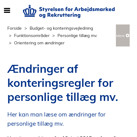
S
ø
g
Forside
Budget- og konteringsvejledning
e
Funktionsområder
Personlige tillæg mv.
Mere
f
Orientering om ændringer
t
e
r
Ændringer af
i
n
konteringsregler for
d
h
personlige tillæg mv.
o
l
d
Her kan man læse om ændringer for
p
personlige tillæg mv.
å
s