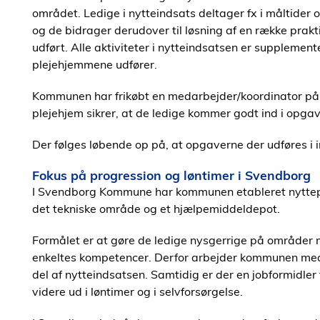
området. Ledige i nytteindsats deltager fx i måltider 
og de bidrager derudover til løsning af en række prakti
udført. Alle aktiviteter i nytteindsatsen er supplemen
plejehjemmene udfører.
Kommunen har frikøbt en medarbejder/koordinator på 
plejehjem sikrer, at de ledige kommer godt ind i opga
Der følges løbende op på, at opgaverne der udføres i 
Fokus på progression og løntimer i Svendborg
I Svendborg Kommune har kommunen etableret nyttepla
det tekniske område og et hjælpemiddeldepot.
Formålet er at gøre de ledige nysgerrige på områder
enkeltes kompetencer. Derfor arbejder kommunen med
del af nytteindsatsen. Samtidig er der en jobformidler
videre ud i løntimer og i selvforsørgelse.