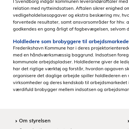
I Svendborg indgår kommunen leverandøraftaler med 
relation med nytteindsatsen. Aftalen sikrer enighed om
vedligeholdelsesopgaver og ekstra beskæring mv, hvad
forventede resultater, samt ansvarsområder for hhv.
godkendes en gang årligt af fagbevægelsen, selvom de
Holdledere som brobyggere til arbejdsmarkedet
Frederikshavn Kommune har i deres projektorienterede
med en håndværksmæssig baggrund. Indsatsen foregå
kommunale arbejdspladser. Holdlederne giver de ledig
har det rigtige værktøj og forstår, hvordan opgaven sk
organisere det daglige arbejde spiller holdlederen en v
virksomheder og deres kendskab til arbejdsmarkedet i
værdifuld brobygger mellem indsatsen og arbejdsmar
Om styrelsen