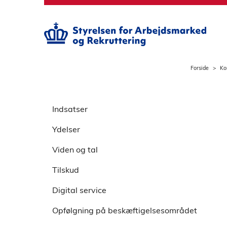
S
p
r
i
n
g
Forside
Ko
t
i
S
l
p
Indsatser
h
r
o
Ydelser
i
v
n
e
Viden og tal
g
d
o
Tilskud
i
v
n
Digital service
e
d
r
h
Opfølgning på beskæftigelsesområdet
v
o