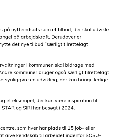
s på nytteindsats som et tilbud, der skal udvikle
ngel på arbejdskraft. Derudover er
te det nye tilbud ”særligt tilrettelagt
forvaltninger i kommunen skal bidrage med
Andre kommuner bruger også særligt tilrettelagt
g synliggøre en udvikling, der kan bringe ledige
g et eksempel, der kan være inspiration til
om STAR og SIRI har besøgt i 2024.
tre, som hver har plads til 15 job- eller
at give kendskab til arbejdet indenfor SOSU-