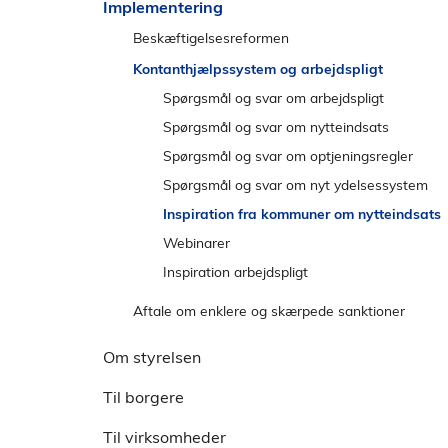
e
Implementering
l
n
d
Beskæftigelsesreformen
s
Proces og ikrafttrædelse
Kontanthjælpssystem og arbejdspligt
t
Spørgsmål og svar om reformen
Spørgsmål og svar om arbejdspligt
r
e
Særligt om sygedagpenge
Spørgsmål og svar om nytteindsats
m
Resultatbaseret opfølgning
Spørgsmål og svar om optjeningsregler
e
Undersøgelse af borgernes tilfredshed
Webinarer
Spørgsmål og svar om nyt ydelsessystem
n
Ophør af udbetaling af forsørgelsesydelser
Inspiration fra kommuner om nytteindsats
u
til anbringelses- og behandlingsdømte
Webinarer
Inspiration arbejdspligt
Aftale om enklere og skærpede sanktioner
Om styrelsen
Til borgere
Til virksomheder