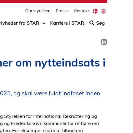
print
side
D
E
Om styrelsen
Presse
Kontakt
Søg
a
n
n
g
efter
Nyheder fra STAR
Karriere i STAR
Søg
i
l
indho
s
i
på
h
s
Del på LinkedIn
h
siden
er om nytteindsats i
2025, og skal være fuldt indfaset inden
 Styrelsen for International Rekruttering og
rg og Frederikshavn kommuner for at høre om
ten. For eksempel i form af tilbud om