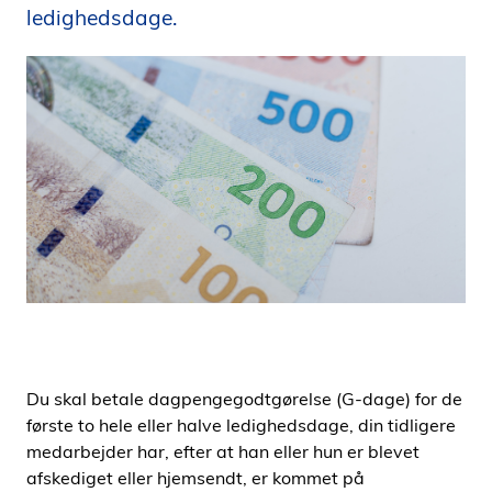
ledighedsdage.
i
d
e
n
Du skal betale dagpengegodtgørelse (G-dage) for de
første to hele eller halve ledighedsdage, din tidligere
medarbejder har, efter at han eller hun er blevet
afskediget eller hjemsendt, er kommet på