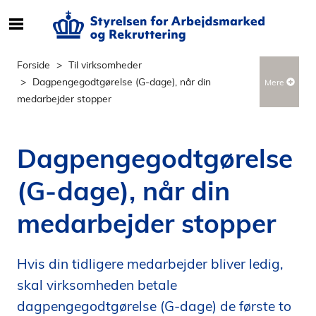
S
ø
g
Forside
Til virksomheder
e
Dagpengegodtgørelse (G-dage), når din
Mere
f
medarbejder stopper
t
e
r
Dagpengegodtgørelse
i
n
(G-dage), når din
d
h
medarbejder stopper
o
l
d
Hvis din tidligere medarbejder bliver ledig,
p
skal virksomheden betale
å
dagpengegodtgørelse (G-dage) de første to
s